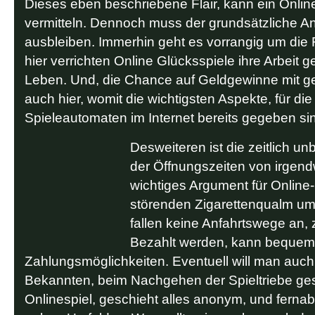
Dieses eben beschriebene Flair, kann ein Online 
vermitteln. Dennoch muss der grundsätzliche An
ausbleiben. Immerhin geht es vorrangig um die 
hier verrichten Online Glücksspiele ihre Arbeit 
Leben. Und, die Chance auf Geldgewinne mit ge
auch hier, womit die wichtigsten Aspekte, für di
Spieleautomaten im Internet bereits gegeben si
Desweiteren ist die zeitlich u
der Öffnungszeiten von irgend
wichtiges Argument für Online-S
störenden Zigarettenqualm u
fallen keine Anfahrtswege an,
Bezahlt werden, kann bequem 
Zahlungsmöglichkeiten. Eventuell will man auc
Bekannten, beim Nachgehen der Spieltriebe g
Onlinespiel, geschieht alles anonym, und fernab